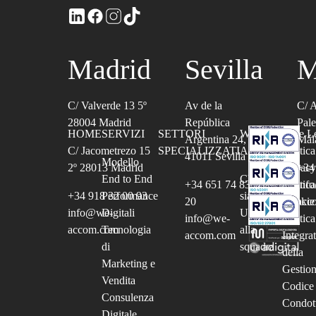
Madrid
Sevilla
M
C/ Valverde 13 5º
Av de la
C/ 
28004 Madrid
República
Pale
HOME
SERVIZI
SETTORI
WE
Note Le
Argentina 24,
Mál
C/ Jacometrezo 15
SPECIALIZZATI
ACCOM
Politica
41011 Sevilla
Modello
2º 28013 Madrid
Privacy
+34
End to End
Chi
+34 651 74 83
Politica
inf
+34 918 32 00 93
Performance
siamo
20
Cookie
acc
info@we-
Digitali
Unisciti
info@we-
Politica
accom.com
Tecnologia
alla
accom.com
Integra
di
squadra
della
Marketing e
Gestio
Vendita
Codice 
Consulenza
Condot
Digitale